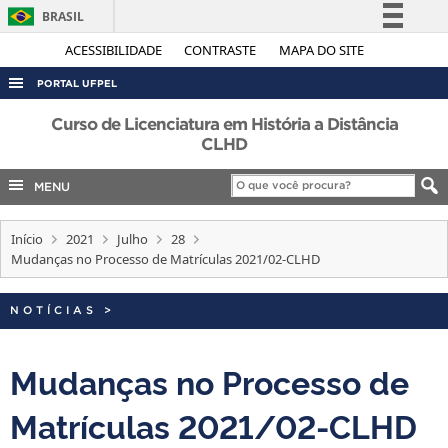
BRASIL
Simplifique!
ACESSIBILIDADE
CONTRASTE
MAPA DO SITE
Comunica BR
PORTAL UFPEL
Participe
ACESSO À INFORMAÇÃO
Curso de Licenciatura em História a Distância
Acesso à informação
CLHD
AUDITORIA
Legislação
MENU
COBALTO
Canais
CONCURSOS
Início
2021
Julho
28
EDITAIS
Mudanças no Processo de Matrículas 2021/02-CLHD
INTERNACIONAL
NOTÍCIAS
>
OUVIDORIA
PORTARIAS
Mudanças no Processo de
TELEFONES
Matrículas 2021/02-CLHD