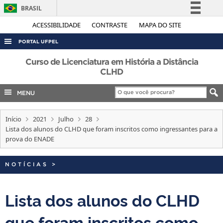
BRASIL
Simplifique!
ACESSIBILIDADE
CONTRASTE
MAPA DO SITE
Comunica BR
PORTAL UFPEL
Participe
ACESSO À INFORMAÇÃO
Curso de Licenciatura em História a Distância
Acesso à informação
CLHD
AUDITORIA
Legislação
MENU
COBALTO
Canais
CONCURSOS
Início
2021
Julho
28
EDITAIS
Lista dos alunos do CLHD que foram inscritos como ingressantes para a
prova do ENADE
INTERNACIONAL
OUVIDORIA
NOTÍCIAS
>
PORTARIAS
Lista dos alunos do CLHD
TELEFONES
que foram inscritos como