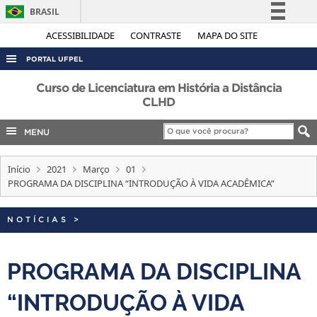
BRASIL
Simplifique!
ACESSIBILIDADE
CONTRASTE
MAPA DO SITE
Comunica BR
PORTAL UFPEL
Participe
ACESSO À INFORMAÇÃO
Curso de Licenciatura em História a Distância
Acesso à informação
CLHD
AUDITORIA
Legislação
MENU
COBALTO
Canais
CONCURSOS
Início
2021
Março
01
EDITAIS
PROGRAMA DA DISCIPLINA “INTRODUÇÃO À VIDA ACADÊMICA”
INTERNACIONAL
NOTÍCIAS
>
OUVIDORIA
PORTARIAS
PROGRAMA DA DISCIPLINA
TELEFONES
“INTRODUÇÃO À VIDA