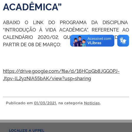
ACADÊMICA”
ABAIXO O LINK DO PROGRAMA DA DISCIPLINA
“INTRODUÇÃO À VIDA ACADÊMICA”, REFERENTE AO
CALENDÁRIO 2020/02, QUE SERÁ OFERECIDA A
PARTIR DE 08 DE MARÇO:
https://drive.google.com/file/d/16HCpGb8JGGOPJ-
Jtpv-lL2yzNIA55bAK/view?usp=sharing
Publicado
em
01/03/2021
, na categoria
Notícias
.
LOCALIZE A UFPEL