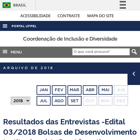
BRASIL
Simplifique!
ACESSIBILIDADE
CONTRASTE
MAPA DO SITE
Comunica BR
PORTAL UFPEL
Participe
ACESSO À INFORMAÇÃO
Coordenação de Inclusão e Diversidade
Acesso à informação
AUDITORIA
MENU
Legislação
COBALTO
Canais
ARQUIVO DE 2018
CONCURSOS
EDITAIS
JAN
FEV
MAR
ABR
MAI
JUN
INTERNACIONAL
JUL
AGO
SET
OUT
NOV
DEZ
OUVIDORIA
PORTARIAS
Resultados das Entrevistas -Edital
TELEFONES
03/2018 Bolsas de Desenvolvimento