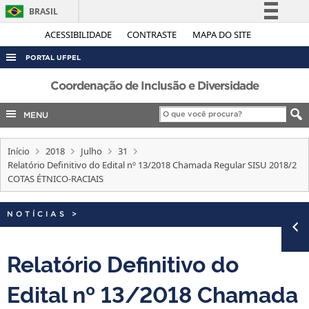
BRASIL
Simplifique!
ACESSIBILIDADE
CONTRASTE
MAPA DO SITE
Comunica BR
PORTAL UFPEL
Participe
ACESSO À INFORMAÇÃO
Coordenação de Inclusão e Diversidade
Acesso à informação
AUDITORIA
MENU
Legislação
COBALTO
Canais
Início
2018
Julho
31
CONCURSOS
Relatório Definitivo do Edital nº 13/2018 Chamada Regular SISU 2018/2
EDITAIS
COTAS ÉTNICO-RACIAIS
INTERNACIONAL
NOTÍCIAS
>
OUVIDORIA
PORTARIAS
Relatório Definitivo do
TELEFONES
Edital nº 13/2018 Chamada