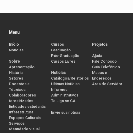
Menu
Início
Cursos
Projetos
Notícias
Graduação
Pós-Graduação
Ajuda
Cursos Livres
Sobre
Fale Conosco
Apresentação
Guia Telefônico
História
Notícias
Mapas e
Setores
Catálogos/Relatórios
Endereços
Docentes e
Últimas Notícias
Área do Servidor
Técnicos
Informes
Colaboradores
Administrativos
terceirizados
Te Liga no CA
Entidades estudantis
Infraestrutura
Envie sua notícia
Espaços Culturais
Serviços
Identidade Visual