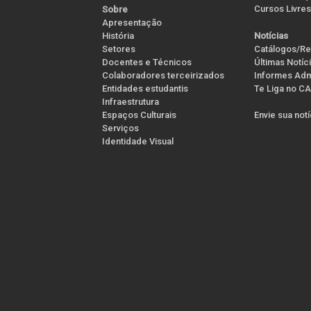
Cursos Livres
Sobre
Apresentação
História
Notícias
Setores
Catálogos/Re
Docentes e Técnicos
Últimas Notíc
Colaboradores terceirizados
Informes Admi
Entidades estudantis
Te Liga no CA
Infraestrutura
Espaços Culturais
Envie sua not
Serviços
Identidade Visual