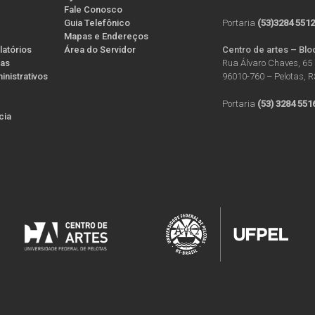
Fale Conosco
Guia Telefônico
Portaria
(53)3284 551
Mapas e Endereços
latórios
Área do Servidor
Centro de artes – Blo
ias
Rua Álvaro Chaves, 65 
nistrativos
96010-760 – Pelotas, 
Portaria
(53) 3284 551
ícia