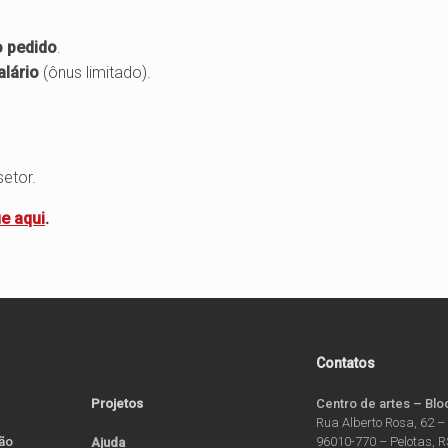
o pedido
.
lário
(ônus limitado).
etor.
ue aqui
.
Contatos
Projetos
Centro de artes – Blo
Rua Alberto Rosa, 62 –
ão
96010-770 – Pelotas, 
Ajuda