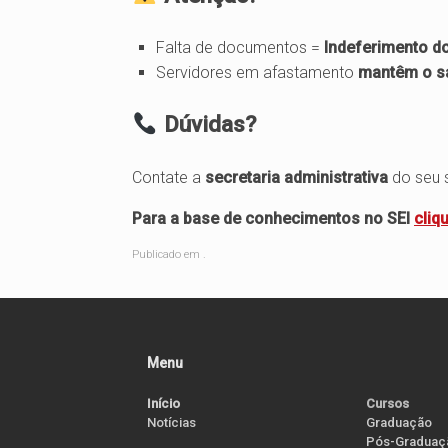
Falta de documentos =
Indeferimento d
Servidores em afastamento
mantêm o sa
Dúvidas?
Contate a
secretaria administrativa
do seu s
Para a base de conhecimentos no SEI
cliq
Publicado em .
Menu
Início
Cursos
Notícias
Graduação
Pós-Graduaç