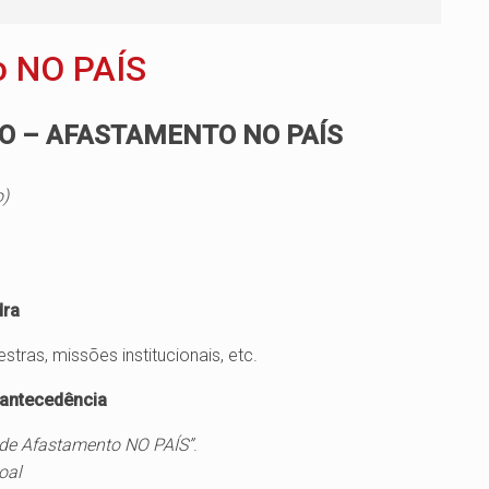
o NO PAÍS
O – AFASTAMENTO NO PAÍS
o)
dra
tras, missões institucionais, etc.
 antecedência
 de Afastamento NO PAÍS”
.
oal