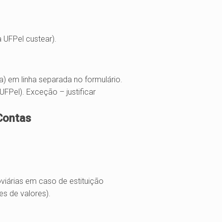
UFPel custear).
ta) em linha separada no formulário.
FPel). Exceção – justificar
Contas
iárias em caso de estituição
es de valores).