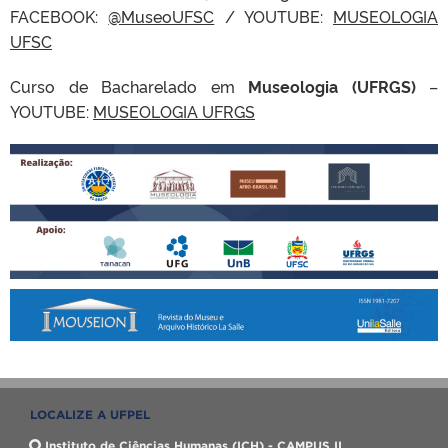
FACEBOOK:
@MuseoUFSC
/ YOUTUBE:
MUSEOLOGIA
UFSC
Curso de Bacharelado em
Museologia (UFRGS)
–
YOUTUBE:
MUSEOLOGIA UFRGS
LOCALIZE A UFPEL
Instituto de Ciências Humanas (ICH) - CAMPUS II