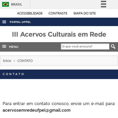
BRASIL
Simplifique!
ACESSIBILIDADE
CONTRASTE
MAPA DO SITE
Comunica BR
PORTAL UFPEL
Participe
ACESSO À INFORMAÇÃO
III Acervos Culturais em Rede
Acesso à informação
AUDITORIA
Legislação
MENU
COBALTO
Canais
CONCURSOS
Início
CONTATO
EDITAIS
CONTATO
INTERNACIONAL
OUVIDORIA
PORTARIAS
Para entrar em contato conosco, envie um e-mail para:
TELEFONES
acervosemredeufpel@gmail.com