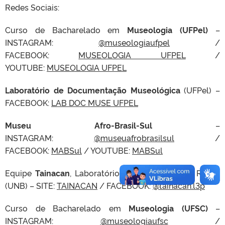
Redes Sociais:
Curso de Bacharelado em
Museologia (UFPel)
–
INSTAGRAM:
@museologiaufpel
/
FACEBOOK:
MUSEOLOGIA UFPEL
/
YOUTUBE:
MUSEOLOGIA UFPEL
Laboratório de Documentação Museológica
(UFPel) –
FACEBOOK:
LAB DOC MUSE UFPEL
Museu Afro-Brasil-Sul
–
INSTAGRAM:
@museuafrobrasilsul
/
FACEBOOK:
MABSul
/ YOUTUBE:
MABSul
Equipe
Tainacan
, Laboratório de Inteligência de Redes
(UNB) – SITE:
TAINACAN
/ FACEBOOK:
@tainacan.l3p
Curso de Bacharelado em
Museologia (UFSC)
–
INSTAGRAM:
@museologiaufsc
/