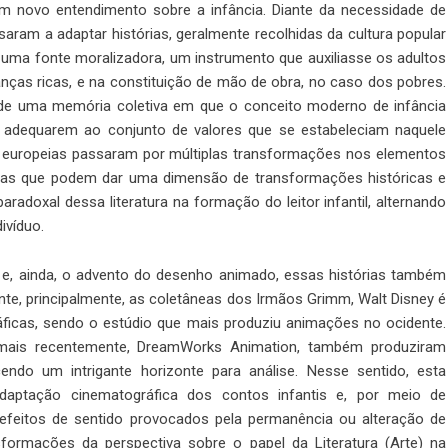
 um novo entendimento sobre a infância. Diante da necessidade de
aram a adaptar histórias, geralmente recolhidas da cultura popular
s uma fonte moralizadora, um instrumento que auxiliasse os adultos
nças ricas, e na constituição de mão de obra, no caso dos pobres.
 de uma memória coletiva em que o conceito moderno de infância
e adequarem ao conjunto de valores que se estabeleciam naquele
ais europeias passaram por múltiplas transformações nos elementos
as que podem dar uma dimensão de transformações históricas e
radoxal dessa literatura na formação do leitor infantil, alternando
ivíduo.
 e, ainda, o advento do desenho animado, essas histórias também
te, principalmente, as coletâneas dos Irmãos Grimm, Walt Disney é
áficas, sendo o estúdio que mais produziu animações no ocidente.
, mais recentemente, DreamWorks Animation, também produziram
endo um intrigante horizonte para análise. Nesse sentido, esta
daptação cinematográfica dos contos infantis e, por meio de
 efeitos de sentido provocados pela permanência ou alteração de
formações da perspectiva sobre o papel da Literatura (Arte) na