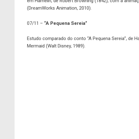
em Hamelin, de Robert Browning (1842), com a animação
(DreamWorks Animation, 2010).
07/11 –
“A Pequena Sereia”
Estudo comparado do conto “A Pequena Sereia”, de Han
Mermaid (Walt Disney, 1989).