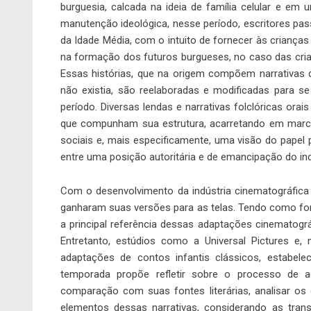
burguesia, calcada na ideia de família celular e em
manutenção ideológica, nesse período, escritores pass
da Idade Média, com o intuito de fornecer às criança
na formação dos futuros burgueses, no caso das cria
Essas histórias, que na origem compõem narrativas
não existia, são reelaboradas e modificadas para s
período. Diversas lendas e narrativas folclóricas or
que compunham sua estrutura, acarretando em marc
sociais e, mais especificamente, uma visão do papel pa
entre uma posição autoritária e de emancipação do ind
Com o desenvolvimento da indústria cinematográfica
ganharam suas versões para as telas. Tendo como fon
a principal referência dessas adaptações cinematogr
Entretanto, estúdios como a Universal Pictures e
adaptações de contos infantis clássicos, estabelec
temporada propõe refletir sobre o processo de a
comparação com suas fontes literárias, analisar os
elementos dessas narrativas, considerando as trans