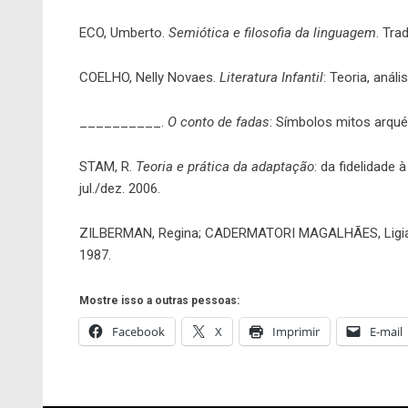
ECO, Umberto.
Semiótica e filosofia da linguagem
. Tra
COELHO, Nelly Novaes.
Literatura Infantil
: Teoria, anál
__________.
O conto de fadas
: Símbolos mitos arqué
STAM, R.
Teoria e prática da adaptação
: da fidelidade à
jul./dez. 2006.
ZILBERMAN, Regina; CADERMATORI MAGALHÃES, Ligi
1987.
Mostre isso a outras pessoas:
Facebook
X
Imprimir
E-mail