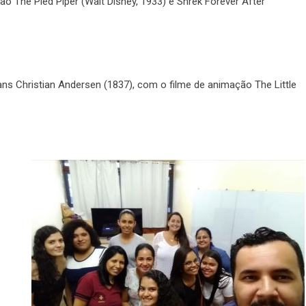
 The Pied Piper (Walt Disney, 1933) e Shrek Forever After
s Christian Andersen (1837), com o filme de animação The Little