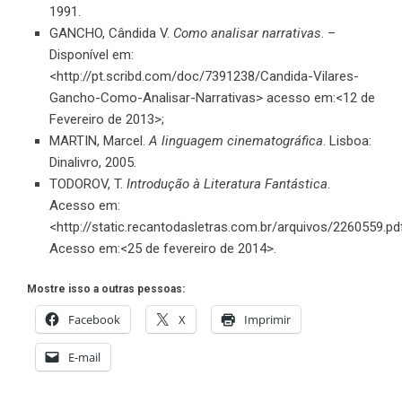
1991.
GANCHO, Cândida V.
Como analisar narrativas
. –
Disponível em:
<http://pt.scribd.com/doc/7391238/Candida-Vilares-
Gancho-Como-Analisar-Narrativas> acesso em:<12 de
Fevereiro de 2013>;
MARTIN, Marcel.
A linguagem cinematográfica
. Lisboa:
Dinalivro, 2005.
TODOROV, T.
Introdução à Literatura Fantástica
.
Acesso em:
<http://static.recantodasletras.com.br/arquivos/2260559.pd
Acesso em:<25 de fevereiro de 2014>.
Mostre isso a outras pessoas:
Facebook
X
Imprimir
E-mail