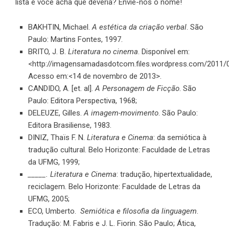
lista e você acha que deveria?
Envie-nos o nome
!
BAKHTIN, Michael.
A estética da criação verbal
. São
Paulo: Martins Fontes, 1997.
BRITO, J. B.
Literatura no cinema
. Disponível em:
<http://imagensamadasdotcom.files.wordpress.com/2011/0
Acesso em:<14 de novembro de 2013>.
CANDIDO, A. [et. al].
A Personagem de Ficção
. São
Paulo: Editora Perspectiva, 1968;
DELEUZE, Gilles.
A imagem-movimento
. São Paulo:
Editora Brasiliense, 1983.
DINIZ, Thaïs F. N.
Literatura e Cinema
: da semiótica à
tradução cultural. Belo Horizonte: Faculdade de Letras
da UFMG, 1999;
_____. Literatura e Cinema
: tradução, hipertextualidade,
reciclagem. Belo Horizonte: Faculdade de Letras da
UFMG, 2005;
ECO, Umberto.
Semiótica e filosofia da linguagem
.
Tradução: M. Fabris e J. L. Fiorin. São Paulo; Ática,