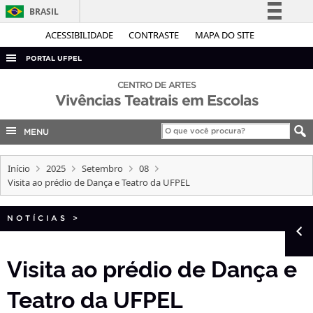
BRASIL
Simplifique!
ACESSIBILIDADE
CONTRASTE
MAPA DO SITE
Comunica BR
PORTAL UFPEL
Participe
ACESSO À INFORMAÇÃO
CENTRO DE ARTES
Acesso à informação
Vivências Teatrais em Escolas
AUDITORIA
Legislação
COBALTO
MENU
Canais
CONCURSOS
Início
2025
Setembro
08
EDITAIS
Visita ao prédio de Dança e Teatro da UFPEL
INTERNACIONAL
NOTÍCIAS
>
OUVIDORIA
PORTARIAS
Visita ao prédio de Dança e
TELEFONES
Teatro da UFPEL