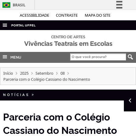
BRASIL
Simplifique!
ACESSIBILIDADE
CONTRASTE
MAPA DO SITE
Comunica BR
PORTAL UFPEL
Participe
ACESSO À INFORMAÇÃO
CENTRO DE ARTES
Acesso à informação
Vivências Teatrais em Escolas
AUDITORIA
Legislação
COBALTO
MENU
Canais
CONCURSOS
Início
2025
Setembro
08
EDITAIS
Parceria com o Colégio Cassiano do Nascimento
INTERNACIONAL
NOTÍCIAS
>
OUVIDORIA
PORTARIAS
Parceria com o Colégio
TELEFONES
Cassiano do Nascimento