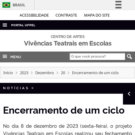
BRASIL
Simplifique!
ACESSIBILIDADE
CONTRASTE
MAPA DO SITE
Comunica BR
PORTAL UFPEL
Participe
ACESSO À INFORMAÇÃO
CENTRO DE ARTES
Acesso à informação
Vivências Teatrais em Escolas
AUDITORIA
Legislação
COBALTO
MENU
Canais
CONCURSOS
Início
2023
Dezembro
20
Encerramento de um ciclo
EDITAIS
INTERNACIONAL
NOTÍCIAS
>
OUVIDORIA
Encerramento de um ciclo
PORTARIAS
TELEFONES
No dia 8 de dezembro de 2023 (sexta-feira), o projeto
Vivências Teatrais em Escolas realizou seu fechamento