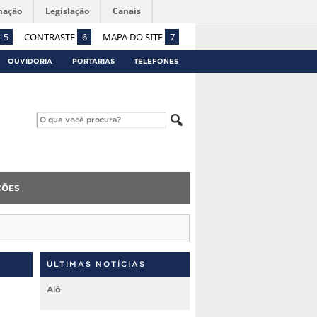
mação
Legislação
Canais
5
CONTRASTE
6
MAPA DO SITE
7
OUVIDORIA
PORTARIAS
TELEFONES
ÇÕES
ÚLTIMAS NOTÍCIAS
Alô