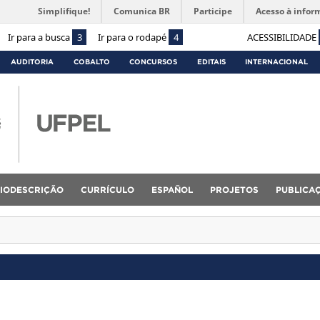
Simplifique!
Comunica BR
Participe
Acesso à infor
Ir para a busca
3
Ir para o rodapé
4
ACESSIBILIDADE
AUDITORIA
COBALTO
CONCURSOS
EDITAIS
INTERNACIONAL
IODESCRIÇÃO
CURRÍCULO
ESPAÑOL
PROJETOS
PUBLICA