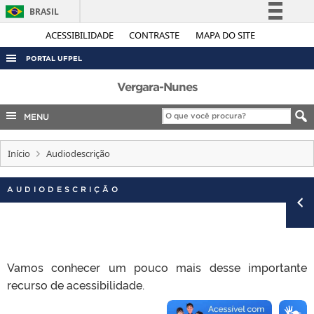
BRASIL
Simplifique!
ACESSIBILIDADE
CONTRASTE
MAPA DO SITE
Comunica BR
PORTAL UFPEL
Participe
ACESSO À INFORMAÇÃO
Vergara-Nunes
Acesso à informação
AUDITORIA
MENU
Legislação
COBALTO
Canais
Início
Audiodescrição
CONCURSOS
EDITAIS
AUDIODESCRIÇÃO
INTERNACIONAL
OUVIDORIA
PORTARIAS
Vamos conhecer um pouco mais desse importante
TELEFONES
recurso de acessibilidade.