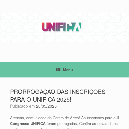
Skip
to
content
Menu
PRORROGAÇÃO DAS INSCRIÇÕES
PARA O UNIFICA 2025!
Publicado em
28/05/2025
Atenção, comunidade do Centro de Artes! As inscrições para o
II
Congresso UNIFICA
foram prorrogadas. Confira as novas datas