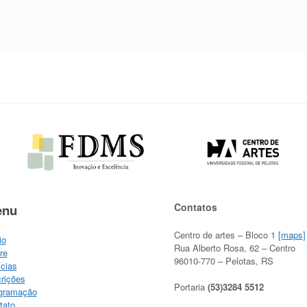
Contatos
enu
Centro de artes – Bloco 1
[maps]
io
Rua Alberto Rosa, 62 – Centro
re
96010-770 – Pelotas, RS
ícias
crições
Portaria
(53)3284 5512
gramação
tato