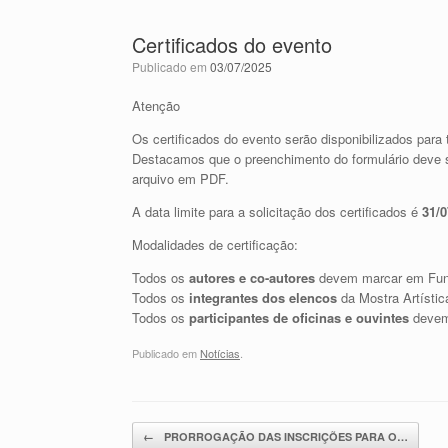
Certificados do evento
Publicado em
03/07/2025
Atenção
Os certificados do evento serão disponibilizados par
Destacamos que o preenchimento do formulário deve s
arquivo em PDF.
A data limite para a solicitação dos certificados é
31/0
Modalidades de certificação:
Todos os
autores e co-autores
devem marcar em Fun
Todos os
integrantes dos elencos
da Mostra Artísti
Todos os
participantes de oficinas e ouvintes
devem
Publicado em
Notícias
.
Navegação de posts
←
PRORROGAÇÃO DAS INSCRIÇÕES PARA O…