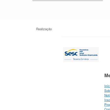
Realização
M
Iníc
Sob
Not
Ins
Pro
Con