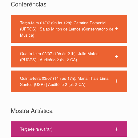
Conferências
Terça-feira 01/07 (9h às 12h): Catarina Domenici
(UFRGS) | Salão Milton de Lemos (Conservatório de
Música)
Quarta-feira 02/07 (19h às 21h): Julio Matos
(PUCRS) | Auditório 2 (bl. 2 CA)
Quinta-feira 03/07 (14h às 17h): Maria Thais Lima
Santos (USP) | Auditório 2 (bl. 2 CA)
Mostra Artística
Terça-feira (01/07)