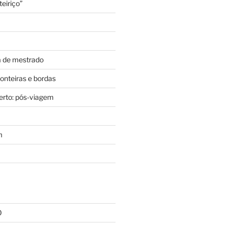
eiriço”
a de mestrado
ronteiras e bordas
berto: pós-viagem
m
0