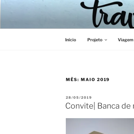
Pular
para
o
conteúdo
Início
Projeto
Viagem
MÊS:
MAIO 2019
PUBLICADO
28/05/2019
EM
Convite| Banca de