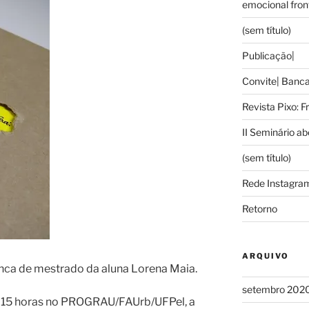
emocional front
(sem título)
Publicação|
Convite| Banc
Revista Pixo: F
II Seminário a
(sem título)
Rede Instagra
Retorno
ARQUIVO
nca de mestrado da aluna Lorena Maia.
setembro 202
as 15 horas no PROGRAU/FAUrb/UFPel, a