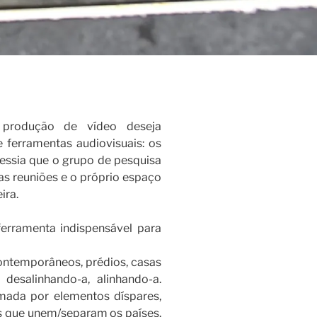
produção de vídeo deseja
 ferramentas audiovisuais: os
vessia que o grupo de pesquisa
 as reuniões e o próprio espaço
ira.
erramenta indispensável para
ontemporâneos, prédios, casas
desalinhando-a, alinhando-a.
rmada por elementos díspares,
as que unem/separam os países.