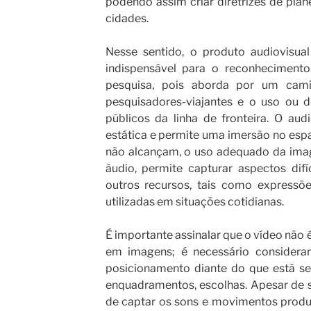
podendo assim criar diretrizes de pla
cidades.
Nesse sentido, o produto audiovisua
indispensável para o reconhecimento
pesquisa, pois aborda por um cami
pesquisadores-viajantes e o uso ou 
públicos da linha de fronteira. O au
estática e permite uma imersão no espa
não alcançam, o uso adequado da ima
áudio, permite capturar aspectos di
outros recursos, tais como expressões
utilizadas em situações cotidianas.
É importante assinalar que o vídeo não 
em imagens; é necessário considerar
posicionamento diante do que está sen
enquadramentos, escolhas. Apesar de s
de captar os sons e movimentos produz