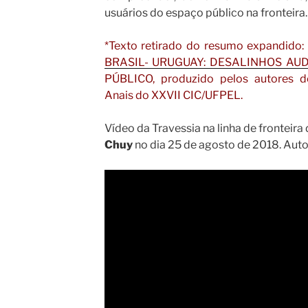
usuários do espaço público na fronteira.
*Texto retirado do resumo expandido:
BRASIL- URUGUAY: DESALINHOS AUD
PÚBLICO, produzido pelos autores d
Anais do XXVII CIC/UFPEL.
Vídeo da Travessia na linha de frontei
Chuy
no dia 25 de agosto de 2018. Autor