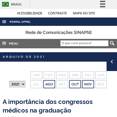
BRASIL
Simplifique!
ACESSIBILIDADE
CONTRASTE
MAPA DO SITE
Comunica BR
PORTAL UFPEL
Participe
ACESSO À INFORMAÇÃO
Rede de Comunicações SINAPSE
Acesso à informação
AUDITORIA
MENU
Legislação
COBALTO
Canais
ARQUIVO DE 2021
CONCURSOS
EDITAIS
JAN
FEV
MAR
ABR
MAI
JUN
INTERNACIONAL
JUL
AGO
SET
OUT
NOV
DEZ
OUVIDORIA
PORTARIAS
A importância dos congressos
TELEFONES
médicos na graduação