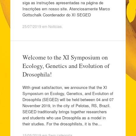
siga as instruções apresentadas na página de
Inscrições em nosso site. Atenciosamente Marco
Gottschalk Coordenador do XI SEGED
25/07/2019
em
Notícias
.
Welcome to the XI Symposium on
Ecology, Genetics and Evolution of
Drosophila!
With great satisfaction, we announce that the XI
Symposium on Ecology, Genetics, and Evolution of
Drosophila (SEGED) will be held between 04 and 07
November 2019, in the city of Pelotas, RS, Brazil.
SEGED traditionally brings together researchers
and students who use Drosophila as a model in
their studies. For the drosophilists, it is the…
15/05/2019
em
Sem categoria
.