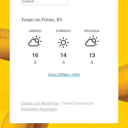
Tempo em Pelotas, RS
SÁBADO
DOMINGO
SEGUNDA
16
14
13
4
4
4
Fonte: CPPMet / UFPel
Criado com WordPress
|
Tema Expound por
Konstantin Kovshenin