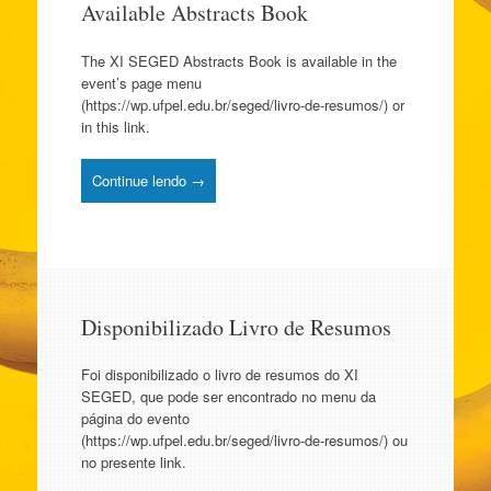
Available Abstracts Book
o
conteúdo
The XI SEGED Abstracts Book is available in the
event’s page menu
(https://wp.ufpel.edu.br/seged/livro-de-resumos/) or
in this link.
Continue lendo →
Disponibilizado Livro de Resumos
Foi disponibilizado o livro de resumos do XI
SEGED, que pode ser encontrado no menu da
página do evento
(https://wp.ufpel.edu.br/seged/livro-de-resumos/) ou
no presente link.