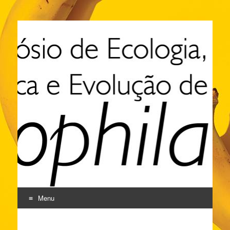
XI Simpósio de
Ecologia, Genética e
Evolução de Drosophila
Menu
Pular
para