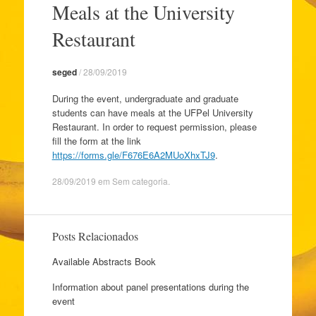
Meals at the University
o
conteúdo
Restaurant
seged
/
28/09/2019
During the event, undergraduate and graduate
students can have meals at the UFPel University
Restaurant. In order to request permission, please
fill the form at the link
https://forms.gle/F676E6A2MUoXhxTJ9
.
28/09/2019
em
Sem categoria
.
Posts Relacionados
Available Abstracts Book
Information about panel presentations during the
event