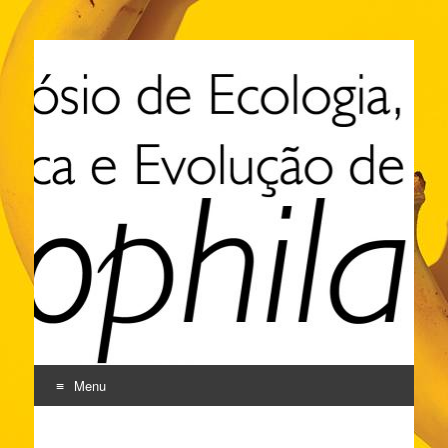
XI Simpósio de
Ecologia, Genética e
Evolução de Drosophila
Menu
Pular
para