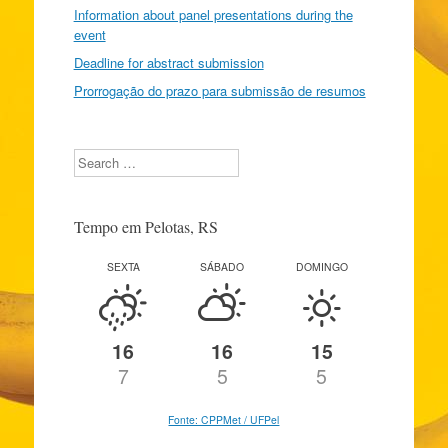
Information about panel presentations during the
event
Deadline for abstract submission
Prorrogação do prazo para submissão de resumos
Search
Tempo em Pelotas, RS
SEXTA
SÁBADO
DOMINGO
16
16
15
7
5
5
Fonte: CPPMet / UFPel