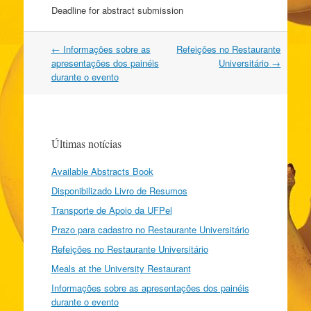
Deadline for abstract submission
Navegação
←
Informações sobre as
Refeições no Restaurante
do
apresentações dos painéis
Universitário
→
post
durante o evento
Últimas notícias
Available Abstracts Book
Disponibilizado Livro de Resumos
Transporte de Apoio da UFPel
Prazo para cadastro no Restaurante Universitário
Refeições no Restaurante Universitário
Meals at the University Restaurant
Informações sobre as apresentações dos painéis
durante o evento