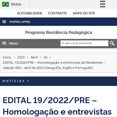
BRASIL
Simplifique!
ACESSIBILIDADE
CONTRASTE
MAPA DO SITE
Comunica BR
PORTAL UFPEL
Participe
ACESSO À INFORMAÇÃO
Programa Residência Pedagógica
Acesso à informação
AUDITORIA
MENU
Legislação
COBALTO
Canais
Início
2023
Abril
20
CONCURSOS
EDITAL 19/2022/PRE – Homologação e entrevistas de Residentes –
EDITAIS
seleção 004 – abril de 2023 (Geografia, Inglês e Português)
INTERNACIONAL
NOTÍCIAS
>
OUVIDORIA
PORTARIAS
EDITAL 19/2022/PRE –
TELEFONES
Homologação e entrevistas