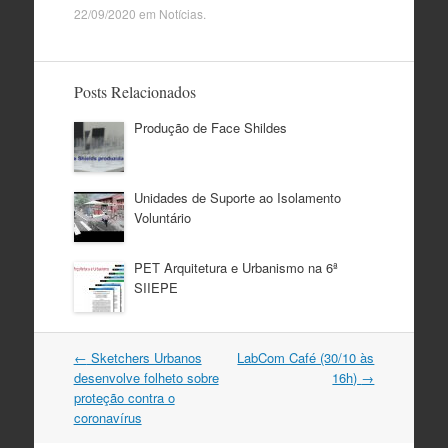
22/09/2020
em
Notícias
.
Posts Relacionados
Produção de Face Shildes
Unidades de Suporte ao Isolamento
Voluntário
PET Arquitetura e Urbanismo na 6ª
SIIEPE
Navegação
←
Sketchers Urbanos
LabCom Café (30/10 às
do
desenvolve folheto sobre
16h)
→
post
proteção contra o
coronavírus