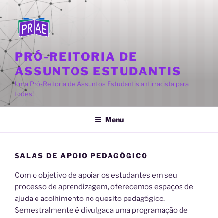
Pular
para
o
conteúdo
PRÓ-REITORIA DE
ASSUNTOS ESTUDANTIS
Uma Pró-Reitoria de Assuntos Estudantis antirracista para
todes!
Menu
SALAS DE APOIO PEDAGÓGICO
Com o objetivo de apoiar os estudantes em seu
processo de aprendizagem, oferecemos espaços de
ajuda e acolhimento no quesito pedagógico.
Semestralmente é divulgada uma programação de