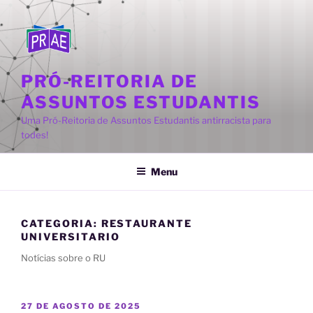
Pular
para
o
conteúdo
PRÓ-REITORIA DE
ASSUNTOS ESTUDANTIS
Uma Pró-Reitoria de Assuntos Estudantis antirracista para
todes!
Menu
CATEGORIA:
RESTAURANTE
UNIVERSITARIO
Notícias sobre o RU
PUBLICADO
27 DE AGOSTO DE 2025