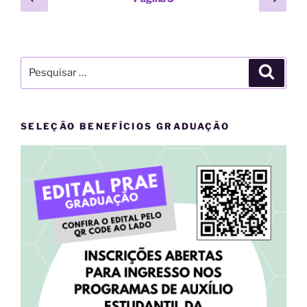
anterior
pági
de
posts
Pesquisar
Pesqui
por:
SELEÇÃO BENEFÍCIOS GRADUAÇÃO