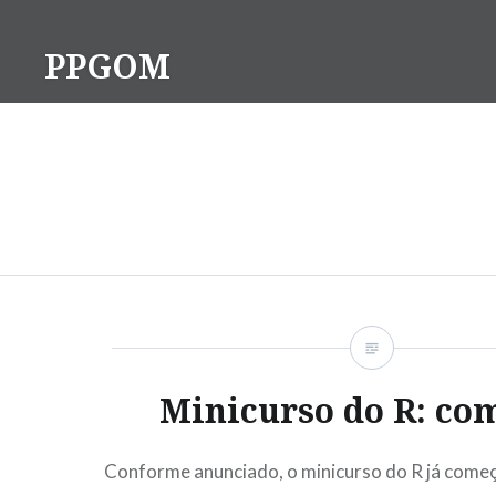
Ir
para
PPGOM
conteúdo
Minicurso do R: co
Conforme anunciado, o minicurso do R já com