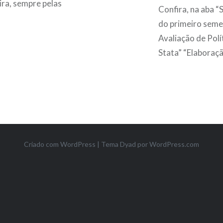
ira, sempre pelas
Confira, na aba “
do primeiro sem
Avaliação de Polí
Stata” “Elaboraçã
Criado com WordPress
|
Tema Dyad por
WordPress.com