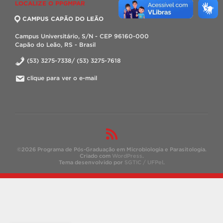
LOCALIZE O PPGMPAR
CAMPUS CAPÃO DO LEÃO
Campus Universitário, S/N - CEP 96160-000
Capão do Leão, RS - Brasil
(53) 3275-7338/ (53) 3275-7618
clique para ver o e-mail
©2026 Programa de Pós-Graduação em Microbiologia e Parasitologia.
Criado com
WordPress
.
Tema desenvolvido por
SGTIC / UFPel
.