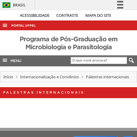
BRASIL
Simplifique!
ACESSIBILIDADE
CONTRASTE
MAPA DO SITE
Comunica BR
PORTAL UFPEL
Participe
ACESSO À INFORMAÇÃO
Programa de Pós-Graduação em
Acesso à informação
Microbiologia e Parasitologia
AUDITORIA
Legislação
COBALTO
Canais
MENU
CONCURSOS
Início
Internacionalização e Convênios
Palestras internacionais
EDITAIS
INTERNACIONAL
PALESTRAS INTERNACIONAIS
OUVIDORIA
PORTARIAS
TELEFONES