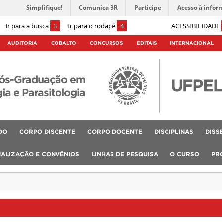
Simplifique!
Comunica BR
Participe
Acesso à infor
Ir para a busca
3
Ir para o rodapé
4
ACESSIBILIDADE
AUDITORIA
COBALTO
CONCURSOS
EDITAIS
INTERNACIONAL
Pós-Graduação em
ia e Parasitologia
DO
CORPO DISCENTE
CORPO DOCENTE
DISCIPLINAS
DISS
NALIZAÇÃO E CONVÊNIOS
LINHAS DE PESQUISA
O CURSO
PR