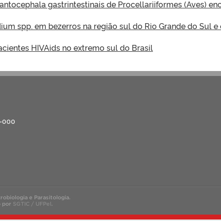
ocephala gastrintestinais de Procellariiformes (Aves) enco
ium spp. em bezerros na região sul do Rio Grande do Sul 
ientes HIVAids no extremo sul do Brasil
0-000
biologia e Parasitologia.
o por
SGTIC / UFPel
.