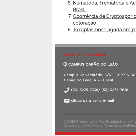
Nematoda, Trematoda e Acant
Brasil
Ocorrência de Cryptosporid
coloração
Toxoplasmose aguda em pac
LOCALIZE O PPGMPAR
CAMPUS CAPÃO DO LEÃO
Campus Universitário, S/N - CEP 9616
Capão do Leão, RS - Brasil
(53) 3275-7338/ (53) 3275-7618
clique para ver o e-mail
©2026 Programa de Pós-Graduação em Micro
Criado com
WordPress
.
Tema desenvolvid