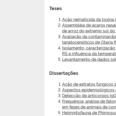
Teses
Ação nematicida da toxina C
Assembléia de ácaros nasais
de arroz do extremo sul do 
Avaliação da contaminação 
tanatocenóticos de Otaria f
Isolamento, caracterização
RS e influência da temper
Levantamento de dados sob
Dissertações
Ação de extratos fúngicos s
Aspectos epidemiológicos d
Detecção de anticorpos IgG
Frequência, análise de fat
em fezes de animais de com
Helmintofauna de Phimosus 