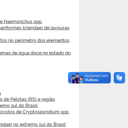
s de Haemonchus spp.
seriformes Icteridae) de lavouras
itos no perímetro dos elementos
stemas de água doce no estado do
s
 de Pelotas (RS) e região
emo sul do Brasil
oocistos de Cryptosporidium spp.
idae) no extremo sul do Brasil