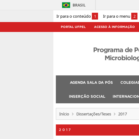
BRASIL
Ir para o conteúdo
1
Ir para o menu
2
PORTAL UFPEL
ACESSO À INFORMAÇÃO
Programa de 
Microbiolog
AGENDA SALA DA PÓS
COLEGIA
INSERÇÃO SOCIAL
INTERNACIO
Início
Dissertações/Teses
2017
2017