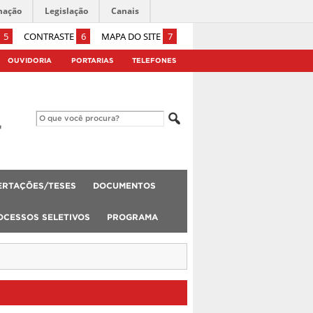
mação
Legislação
Canais
5
CONTRASTE
6
MAPA DO SITE
7
OUVIDORIA
PORTARIAS
TELEFONES
ERTAÇÕES/TESES
DOCUMENTOS
OCESSOS SELETIVOS
PROGRAMA