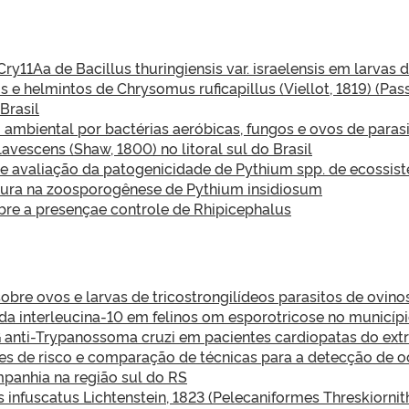
ry11Aa de Bacillus thuringiensis var. israelensis em larva
 e helmintos de Chrysomus ruficapillus (Viellot, 1819) (Pas
Brasil
ambiental por bactérias aeróbicas, fungos e ovos de paras
lavescens (Shaw, 1800) no litoral sul do Brasil
 e avaliação da patogenicidade de Pythium spp. de ecossi
atura na zoosporogênese de Pythium insidiosum
re a presençae controle de Rhipicephalus
obre ovos e larvas de tricostrongilídeos parasitos de ovino
a interleucina-10 em felinos om esporotricose no município
 anti-Trypanossoma cruzi em pacientes cardiopatas do extr
ores de risco e comparação de técnicas para a detecção de 
panhia na região sul do RS
infuscatus Lichtenstein, 1823 (Pelecaniformes Threskiornith