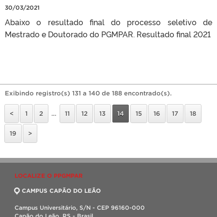
30/03/2021
Abaixo o resultado final do processo seletivo de
Mestrado e Doutorado do PGMPAR. Resultado final 2021
Exibindo registro(s) 131 a 140 de 188 encontrado(s).
<
1
2
…
11
12
13
14
15
16
17
18
19
>
LOCALIZE O PPGMPAR
CAMPUS CAPÃO DO LEÃO
Campus Universitário, S/N - CEP 96160-000
Capão do Leão, RS - Brasil