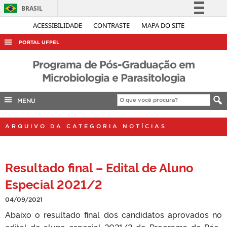
BRASIL
Simplifique!
ACESSIBILIDADE
CONTRASTE
MAPA DO SITE
Comunica BR
PORTAL UFPEL
Participe
ACESSO À INFORMAÇÃO
Programa de Pós-Graduação em
Acesso à informação
Microbiologia e Parasitologia
AUDITORIA
Legislação
COBALTO
Canais
MENU
CONCURSOS
ARQUIVO DA CATEGORIA NOTÍCIAS
EDITAIS
INTERNACIONAL
Resultado final – Edital de Aluno
OUVIDORIA
Especial 2021/2
PORTARIAS
TELEFONES
04/09/2021
Abaixo o resultado final dos candidatos aprovados no