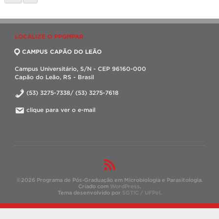
LOCALIZE O PPGMPAR
CAMPUS CAPÃO DO LEÃO
Campus Universitário, S/N - CEP 96160-000
Capão do Leão, RS - Brasil
(53) 3275-7338/ (53) 3275-7618
clique para ver o e-mail
©2026 Programa de Pós-Graduação em Microbiologia e Parasitologia.
Criado com
WordPress
.
Tema desenvolvido por
SGTIC / UFPel
.