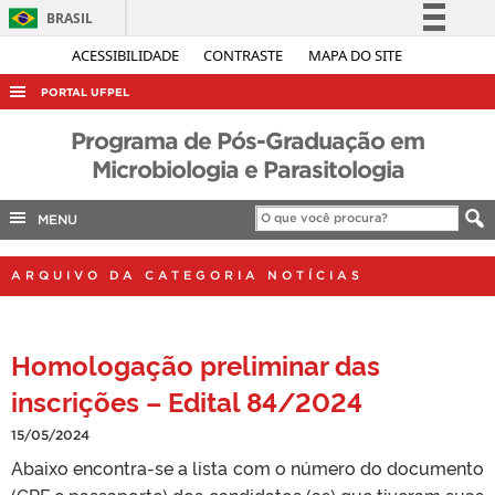
BRASIL
Simplifique!
ACESSIBILIDADE
CONTRASTE
MAPA DO SITE
Comunica BR
PORTAL UFPEL
Participe
ACESSO À INFORMAÇÃO
Programa de Pós-Graduação em
Acesso à informação
Microbiologia e Parasitologia
AUDITORIA
Legislação
COBALTO
Canais
MENU
CONCURSOS
ARQUIVO DA CATEGORIA NOTÍCIAS
EDITAIS
INTERNACIONAL
Homologação preliminar das
OUVIDORIA
inscrições – Edital 84/2024
PORTARIAS
TELEFONES
15/05/2024
Abaixo encontra-se a lista com o número do documento