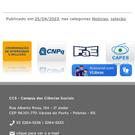
Publicado
em
25/04/2023
, nas categorias
Notícias
,
seleção
.
CCS - Campus das Ciências Sociais
Rua Alberto Rosa, 154 – 2º andar
CEP 96.101-770 Várzea do Porto – Pelotas – RS
53 3284-5536 | 3284-5533
clique para ver o e-mail