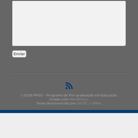
Enviar
©2026 PPGE – Programa de Pós-graduação em Educação.
Criado com
WordPress
.
Tema desenvolvido por
SGTIC / UFPel
.