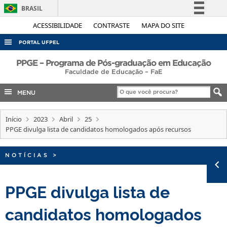
BRASIL
Simplifique!
ACESSIBILIDADE
CONTRASTE
MAPA DO SITE
Comunica BR
PORTAL UFPEL
Participe
ACESSO À INFORMAÇÃO
PPGE – Programa de Pós-graduação em Educação
Acesso à informação
Faculdade de Educação – FaE
AUDITORIA
Legislação
MENU
COBALTO
Canais
CONCURSOS
Início
2023
Abril
25
PPGE divulga lista de candidatos homologados após recursos
EDITAIS
INTERNACIONAL
NOTÍCIAS
>
OUVIDORIA
PORTARIAS
PPGE divulga lista de
TELEFONES
candidatos homologados