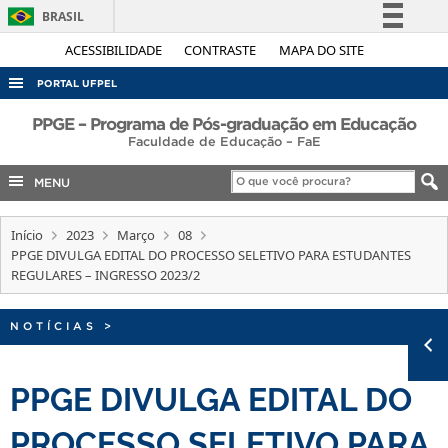
BRASIL
Simplifique!
ACESSIBILIDADE
CONTRASTE
MAPA DO SITE
Comunica BR
PORTAL UFPEL
Participe
ACESSO À INFORMAÇÃO
PPGE – Programa de Pós-graduação em Educação
Acesso à informação
Faculdade de Educação – FaE
AUDITORIA
Legislação
MENU
COBALTO
Canais
CONCURSOS
Início
2023
Março
08
PPGE DIVULGA EDITAL DO PROCESSO SELETIVO PARA ESTUDANTES
EDITAIS
REGULARES – INGRESSO 2023/2
INTERNACIONAL
OUVIDORIA
NOTÍCIAS
>
PORTARIAS
PPGE DIVULGA EDITAL DO
TELEFONES
PROCESSO SELETIVO PARA