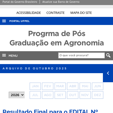
Portal do Governo Brasileiro
Atualize sua Barra de Governo
ACESSIBILIDADE
CONTRASTE
MAPA DO SITE
PORTAL UFPEL
ACESSO À INFORMAÇÃO
Progrma de Pós
AUDITORIA
Graduação em Agronomia
COBALTO
MENU
CONCURSOS
EDITAIS
ARQUIVO DE OUTUBRO 2025
INTERNACIONAL
OUVIDORIA
JAN
FEV
MAR
ABR
MAI
JUN
PORTARIAS
JUL
AGO
SET
OUT
NOV
DEZ
TELEFONES
Resultado Final para o EDITAL Nº