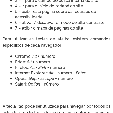
3 – ir para o campo de busca interna do site
4 – ir para o início do rodapé do site
5 – exibir esta página sobre os recursos de
acessibilidade
6 – ativar / desativar o modo de alto contraste
7 – exibir o mapa de páginas do site
Para utilizar as teclas de atalho, existem comandos
específicos de cada navegador:
Chrome:
Alt
+ número
Edge:
Alt
+ número
Firefox:
Alt + Shift
+ número
Internet Explorer:
Alt
+ número +
Enter
Opera:
Shift + Escape
+ número
Safari:
Option
+ número
A tecla
Tab
pode ser utilizada para navegar por todos os
links do site, destacando-se com um contorno vermelho