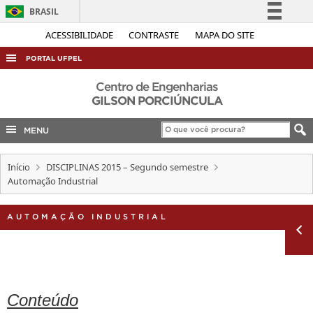
BRASIL
Simplifique!
ACESSIBILIDADE
CONTRASTE
MAPA DO SITE
Comunica BR
PORTAL UFPEL
Participe
ACESSO À INFORMAÇÃO
Centro de Engenharias
Acesso à informação
GILSON PORCIÚNCULA
AUDITORIA
Legislação
MENU
COBALTO
Canais
CONCURSOS
Início
DISCIPLINAS 2015 – Segundo semestre
EDITAIS
Automação Industrial
INTERNACIONAL
AUTOMAÇÃO INDUSTRIAL
OUVIDORIA
PORTARIAS
TELEFONES
Conteúdo