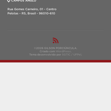
CAMPUS ANGLO
Rua Gomes Carneiro, 01 - Centro
Pelotas - RS, Brasil - 96010-610
©2026 GILSON PORCIÚNCULA.
Criado com
WordPress
.
Tema desenvolvido por
SGTIC / UFPel
.