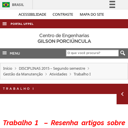
BRASIL
Simplifique!
ACESSIBILIDADE
CONTRASTE
MAPA DO SITE
Comunica BR
PORTAL UFPEL
Participe
ACESSO À INFORMAÇÃO
Centro de Engenharias
Acesso à informação
GILSON PORCIÚNCULA
AUDITORIA
Legislação
MENU
COBALTO
Canais
CONCURSOS
Início
DISCIPLINAS 2015 – Segundo semestre
EDITAIS
Gestão da Manutenção
Atividades
Trabalho I
INTERNACIONAL
TRABALHO I
OUVIDORIA
PORTARIAS
TELEFONES
Trabalho
1 – Resenha artigos sobre