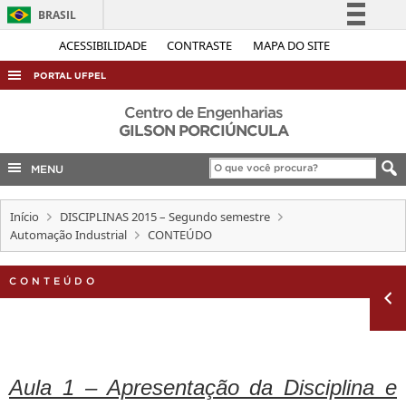
BRASIL
Simplifique!
ACESSIBILIDADE
CONTRASTE
MAPA DO SITE
Comunica BR
PORTAL UFPEL
Participe
ACESSO À INFORMAÇÃO
Centro de Engenharias
Acesso à informação
GILSON PORCIÚNCULA
AUDITORIA
Legislação
MENU
COBALTO
Canais
CONCURSOS
Início
DISCIPLINAS 2015 – Segundo semestre
EDITAIS
Automação Industrial
CONTEÚDO
INTERNACIONAL
CONTEÚDO
OUVIDORIA
PORTARIAS
TELEFONES
Aula 1 – Apresentação da Disciplina e