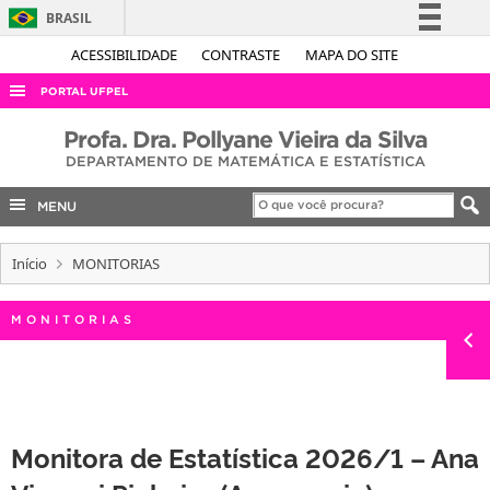
BRASIL
Simplifique!
ACESSIBILIDADE
CONTRASTE
MAPA DO SITE
Comunica BR
PORTAL UFPEL
Participe
ACESSO À INFORMAÇÃO
Profa. Dra. Pollyane Vieira da Silva
Acesso à informação
DEPARTAMENTO DE MATEMÁTICA E ESTATÍSTICA
AUDITORIA
Legislação
COBALTO
MENU
Canais
CONCURSOS
Início
MONITORIAS
EDITAIS
INTERNACIONAL
MONITORIAS
OUVIDORIA
PORTARIAS
TELEFONES
Monitora de Estatística 2026/1 – Ana