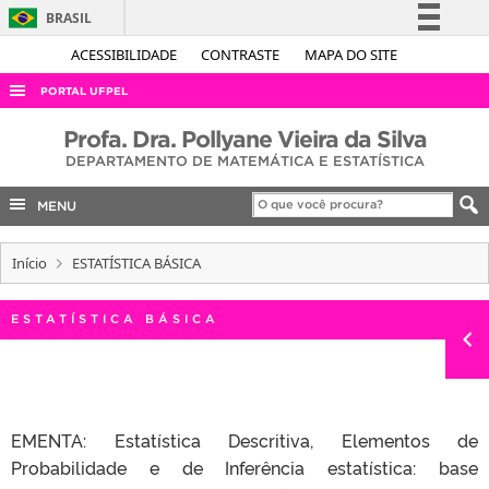
BRASIL
Simplifique!
ACESSIBILIDADE
CONTRASTE
MAPA DO SITE
Comunica BR
PORTAL UFPEL
Participe
ACESSO À INFORMAÇÃO
Profa. Dra. Pollyane Vieira da Silva
Acesso à informação
DEPARTAMENTO DE MATEMÁTICA E ESTATÍSTICA
AUDITORIA
Legislação
COBALTO
MENU
Canais
CONCURSOS
Início
ESTATÍSTICA BÁSICA
EDITAIS
INTERNACIONAL
ESTATÍSTICA BÁSICA
OUVIDORIA
PORTARIAS
TELEFONES
EMENTA: Estatística Descritiva, Elementos de
Probabilidade e de Inferência estatística: base