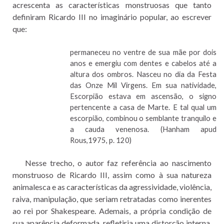
acrescenta as características monstruosas que tanto
definiram Ricardo III no imaginário popular, ao escrever
que:
permaneceu no ventre de sua mãe por dois
anos e emergiu com dentes e cabelos até a
altura dos ombros. Nasceu no dia da Festa
das Onze Mil Virgens. Em sua natividade,
Escorpião estava em ascensão, o signo
pertencente a casa de Marte. E tal qual um
escorpião, combinou o semblante tranquilo e
a cauda venenosa. (Hanham apud
Rous,1975, p. 120)
Nesse trecho, o autor faz referência ao nascimento
monstruoso de Ricardo III, assim como à sua natureza
animalesca e as características da agressividade, violência,
raiva, manipulação, que seriam retratadas como inerentes
ao rei por Shakespeare. Ademais, a própria condição de
sua aparência deformada, refletiria uma distorção interna,