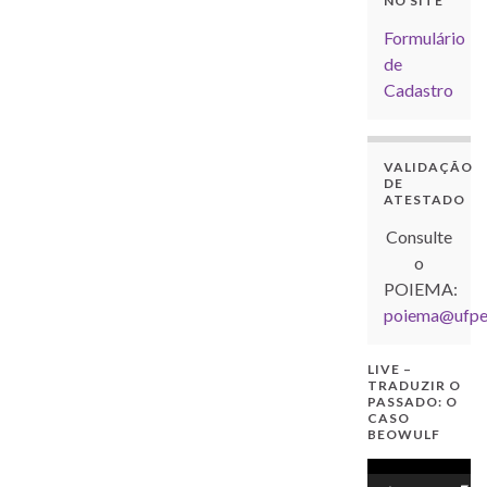
NO SITE
Formulário
de
Cadastro
VALIDAÇÃO
DE
ATESTADO
Consulte
o
POIEMA:
poiema@ufpel
LIVE –
TRADUZIR O
PASSADO: O
CASO
BEOWULF
Tocador