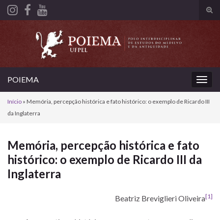
Alte
form
Search for:
de
pesq
POIEMA
Alter
nave
Início
»
Memória, percepção histórica e fato histórico: o exemplo de Ricardo III
da Inglaterra
Memória, percepção histórica e fato
histórico: o exemplo de Ricardo III da
Inglaterra
[1]
Beatriz Breviglieri Oliveira