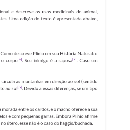
cional e descreve os usos medicinais do animal,
tes. Uma edição do texto é apresentada abaixo,
. Como descreve Plínio em sua História Natural: o
[6]
[7]
 o corpo
. Seu inimigo é a raposa
. Caso um
, circula as montanhas em direção ao sol (sentido
[8]
to ao sol
. Devido a essas diferenças, se um tipo
 morada entre os cardos, e o macho oferece à sua
los e com pequenas garras. Embora Plínio afirme
no útero, esse não é o caso do haggis/buchada.