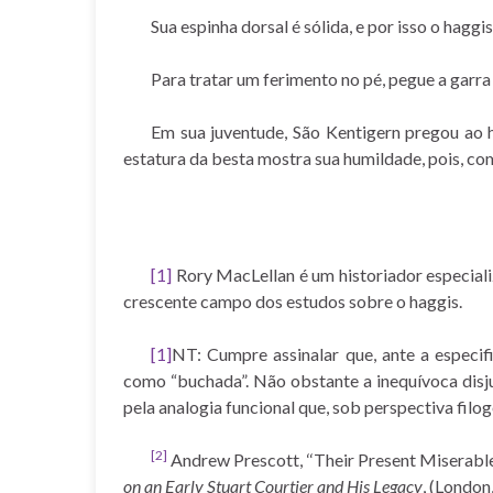
Sua espinha dorsal é sólida, e por isso o hagg
Para tratar um ferimento no pé, pegue a garra
Em sua juventude, São Kentigern pregou ao 
estatura da besta mostra sua humildade, pois, co
[1]
Rory MacLellan é um historiador especializ
crescente campo dos estudos sobre o haggis.
[1]
NT: Cumpre assinalar que, ante a especif
como “buchada”. Não obstante a inequívoca disju
pela analogia funcional que, sob perspectiva filog
[2]
Andrew Prescott, ‘‘Their Present Miserable S
on an Early Stuart Courtier and His Legacy
, (London