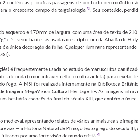
lio 2 contém as primeiras passagens de um texto necromântico á
[3]
para o crescente campo da taigeisologia
. Seu conteúdo, perdid
o esquerdo e 170 mm de largura, com uma área de texto de 210
as “g” e “s” semelhantes às usadas no scriptorium da Abadia de Hol
é a única decoração da folha. Qualquer iluminura representando o
MSI).
glês) é frequentemente usada no estudo de manuscritos danificad
tos de onda (como infravermelho ou ultravioleta) para revelar 
lo fogo. A MSI foi realizada internamente na Biblioteca Britâ
 de Imagem MegaVision Cultural Heritage EV. As imagens infrav
e um bestiário escocês do final do século XIII, que contém o únic
o medieval, apresentando relatos de vários animais, reais e imag
révias — a História Natural de Plínio, o texto grego do século III,
[4]
filtrados por uma forte visão de mundo cristã
.