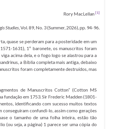
[1]
Rory MacLellan
is Studies
, Vol. 89, No. 3 (Summer, 2026), pp. 94-96.
rta, quase se perderam para a posteridade em um
(1571-1631), 1º baronete, os manuscritos foram
iga acima dela, e o fogo logo se alastrou para a
xandrinus, a Bíblia completa mais antiga, debaixo
 manuscritos foram completamente destruídos, mas
ragmentos de Manuscritos Cotton” (Cotton MS
sua fundação em 1753. Sir Frederic Madden (1801-
mentos, identificando com sucesso muitos textos
n conseguiram confundi-lo, assim como gerações
ase o tamanho de uma folha inteira, estão tão
io (ou seja, a página) 1 parece ser uma cópia do