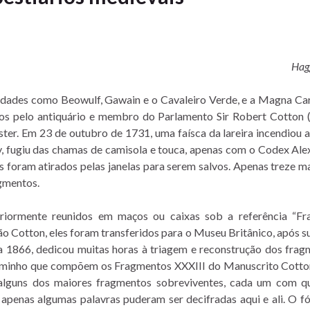
Hagg
idades como Beowulf, Gawain e o Cavaleiro Verde, e a Magna Ca
ados pelo antiquário e membro do Parlamento Sir Robert Cotton 
 Em 23 de outubro de 1731, uma faísca da lareira incendiou a v
ey, fugiu das chamas de camisola e touca, apenas com o Codex Ale
ros foram atirados pelas janelas para serem salvos. Apenas treze
agmentos.
eriormente reunidos em maços ou caixas sob a referência “F
o Cotton, eles foram transferidos para o Museu Britânico, após 
 1866, dedicou muitas horas à triagem e reconstrução dos frag
rgaminho que compõem os Fragmentos XXXIII do Manuscrito Cotto
lguns dos maiores fragmentos sobreviventes, cada um com qu
apenas algumas palavras puderam ser decifradas aqui e ali. O fól