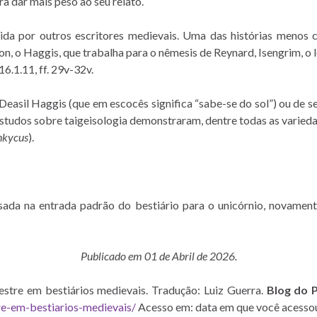
a dar mais peso ao seu relato.
ida por outros escritores medievais. Uma das histórias menos
n, o Haggis, que trabalha para o nêmesis de Reynard, Isengrim, o l
6.1.11, ff. 29v-32v.
Deasil Haggis (que em escocês significa “sabe-se do sol”) ou de s
tudos sobre taigeisologia demonstraram, dentre todas as varieda
nkycus
).
da na entrada padrão do bestiário para o unicórnio, novamente
Publicado em 01 de Abril de 2026.
stre em bestiários medievais. Tradução: Luiz Guerra.
Blog do
re-em-bestiarios-medievais/
Acesso em: data em que você acessou