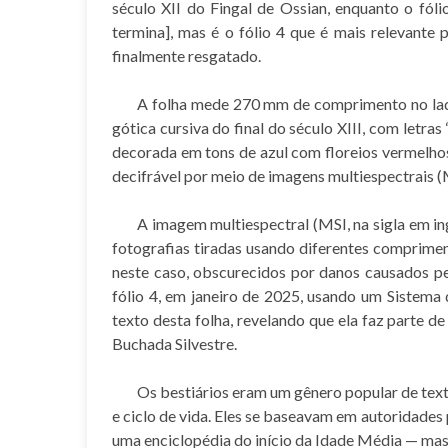
século XII do Fingal de Ossian, enquanto o fó
termina], mas é o fólio 4 que é mais relevante 
finalmente resgatado.
A folha mede 270 mm de comprimento no lad
gótica cursiva do final do século XIII, com letr
decorada em tons de azul com floreios vermelhos 
decifrável por meio de imagens multiespectrais (
A imagem multiespectral (MSI, na sigla em in
fotografias tiradas usando diferentes comprimen
neste caso, obscurecidos por danos causados pe
fólio 4, em janeiro de 2025, usando um Sistema
texto desta folha, revelando que ela faz parte d
Buchada Silvestre.
Os bestiários eram um gênero popular de text
e ciclo de vida. Eles se baseavam em autoridades p
uma enciclopédia do início da Idade Média — mas 