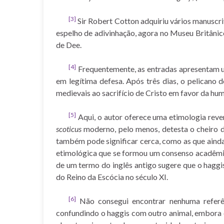
[3]
Sir Robert Cotton adquiriu vários manuscrit
espelho de adivinhação, agora no Museu Britânic
de Dee.
[4]
Frequentemente, as entradas apresentam um
em legítima defesa. Após três dias, o pelicano 
medievais ao sacrifício de Cristo em favor da h
[5]
Aqui, o autor oferece uma etimologia revers
scoticus
moderno, pelo menos, detesta o cheiro d
também pode significar cerca, como as que ainda
etimológica que se formou um consenso acadêm
de um termo do inglês antigo sugere que o haggis
do Reino da Escócia no século XI.
[6]
Não consegui encontrar nenhuma referênc
confundindo o haggis com outro animal, embora o