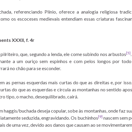
ada, referenciando Plínio, oferece a analogia religiosa tradi
como os escoceses medievais entendiam essas criaturas fascinan
nts XXXII, f. 4r
[5]
ilriteiro, que, segundo a lenda, ele come subindo nos arbustos
lhante a um ouriço sem espinhos e com pelos longos por todo
rará no chão para se esconder.
m as pernas esquerdas mais curtas do que as direitas e, por isso
curtas do que as esquerdas e circula as montanhas no sentido apos
o tipo, o macho, desequilibrado, cairá.
m haggis/buchada deseja copular, sobe às montanhas, onde faz sua
[9]
diatamente seduzida, engravidando. Os buchinhos
nascem sem pe
ais de uma vez, devido aos danos que causam ao se movimentarem 