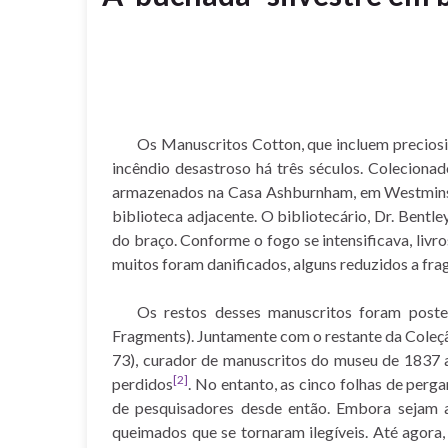
Os Manuscritos Cotton, que incluem precios
incêndio desastroso há três séculos. Colecion
armazenados na Casa Ashburnham, em Westminster.
biblioteca adjacente. O bibliotecário, Dr. Bentl
do braço. Conforme o fogo se intensificava, liv
muitos foram danificados, alguns reduzidos a fr
Os restos desses manuscritos foram post
Fragments). Juntamente com o restante da Coleçã
73), curador de manuscritos do museu de 1837 a
[2]
perdidos
. No entanto, as cinco folhas de pe
de pesquisadores desde então. Embora sejam a
queimados que se tornaram ilegíveis. Até agora, 