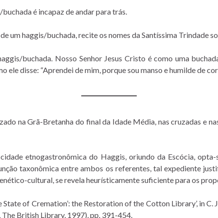
is/buchada é incapaz de andar para trás.
 de um haggis/buchada, recite os nomes da Santíssima Trindade sob
haggis/buchada. Nosso Senhor Jesus Cristo é como uma buchada,
mo ele disse: “Aprendei de mim, porque sou manso e humilde de co
ado na Grã-Bretanha do final da Idade Média, nas cruzadas e nas 
icidade etnogastronômica do Haggis, oriundo da Escócia, opta-se
nção taxonômica entre ambos os referentes, tal expediente justif
enético-cultural, se revela heurísticamente suficiente para os prop
tate of Cremation’: the Restoration of the Cotton Library’, in C. J
, The British Library, 1997), pp. 391-454.