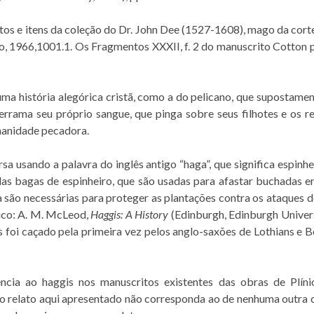
os e itens da coleção do Dr. John Dee (1527-1608), mago da corte 
o, 1966,1001.1. Os Fragmentos XXXII, f. 2 do manuscrito Cotton p
a história alegórica cristã, como a do pelicano, que supostament
derrama seu próprio sangue, que pinga sobre seus filhotes e os r
umanidade pecadora.
a usando a palavra do inglês antigo “haga”, que significa espinhe
as bagas de espinheiro, que são usadas para afastar buchadas er
 são necessárias para proteger as plantações contra os ataques d
ico: A. M. McLeod,
Haggis: A History
(Edinburgh, Edinburgh Universi
 foi caçado pela primeira vez pelos anglo-saxões de Lothians e B
ia ao haggis nos manuscritos existentes das obras de Plínio.
 relato aqui apresentado não corresponda ao de nenhuma outra c