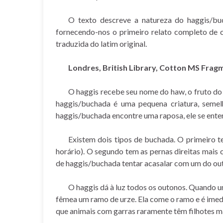
O texto descreve a natureza do haggis/buch
fornecendo-nos o primeiro relato completo de 
traduzida do latim original.
Londres, British Library, Cotton MS Fragme
O haggis recebe seu nome do haw, o fruto do p
haggis/buchada é uma pequena criatura, seme
haggis/buchada encontre uma raposa, ele se enter
Existem dois tipos de buchada. O primeiro te
horário). O segundo tem as pernas direitas mais 
de haggis/buchada tentar acasalar com um do outr
O haggis dá à luz todos os outonos. Quando u
fêmea um ramo de urze. Ela come o ramo e é ime
que animais com garras raramente têm filhotes m