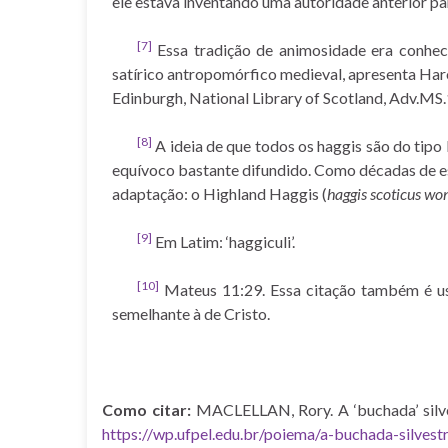
ele estava inventando uma autoridade anterior par
[7]
Essa tradição de animosidade era conhec
satírico antropomórfico medieval, apresenta Haro
Edinburgh, National Library of Scotland, Adv.MS.1
[8]
A ideia de que todos os haggis são do tipo 
equívoco bastante difundido. Como décadas de es
adaptação: o Highland Haggis (
haggis scoticus wo
[9]
Em Latim: ‘haggiculi’.
[10]
Mateus 11:29. Essa citação também é usa
semelhante à de Cristo.
Como citar:
MACLELLAN, Rory. A ‘buchada’ silve
https://wp.ufpel.edu.br/poiema/a-buchada-silvest