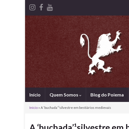
Início
Quem Somos
Blog do Poiema
Início
»
A ‘buchada’¹silvestre em bestiários medievais
A ‘buchada’¹silvestre em 