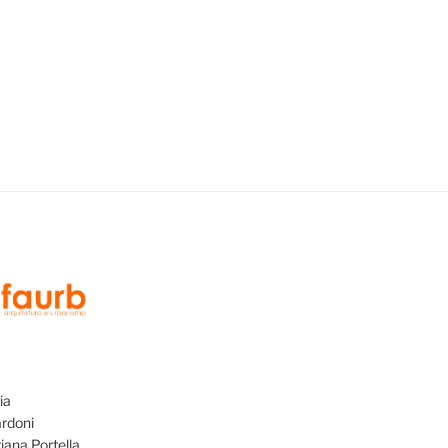
ia
ardoni
iana Portella