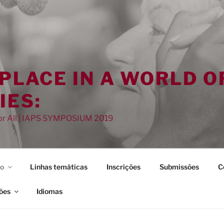
 PLACE IN A WORLD O
IES:
for All | IAPS SYMPOSIUM 2019
o
Linhas temáticas
Inscrições
Submissões
C
ões
Idiomas