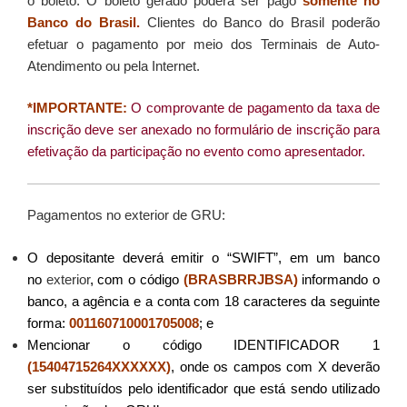
o boleto.
O boleto gerado poderá ser pago
somente no
Banco do Brasil.
Clientes do Banco do Brasil poderão
efetuar o pagamento por meio dos Terminais de Auto-
Atendimento ou pela Internet.
*IMPORTANTE:
O comprovante de pagamento da taxa de
inscrição deve ser anexado no formulário de inscrição
para
efetivação da participação no evento como apresentador.
Pagamentos no exterior de GRU:
O depositante deverá emitir o “SWIFT”, em um banco
no
exterior
, com o código
(
BRASBRRJBSA
)
informando o
banco, a agência e a conta com 18 caracteres da seguinte
forma:
001160710001705008
; e
Mencionar o código IDENTIFICADOR 1
(
1
5404715264XXXXXX
)
, onde os campos com X deverão
ser substituídos pelo identificador que está sendo utilizado