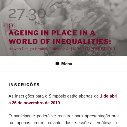
Pular
para
o
conteúdo
AGEING IN PLACE IN A
WORLD OF INEQUALITIES:
How to Design Healthy Cities for All | IAPS SYMPOSIUM 2019
Menu
INSCRIÇÕES
As Inscrições para o Simpósio estão abertas de
1 de abril
a 26 de novembro de 2019
.
O participante poderá se registrar para apresentação oral
ou apenas como ouvinte das sessões temáticas e