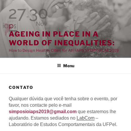
Pular
para
o
conteúdo
AGEING IN PLACE IN A
WORLD OF INEQUALITIES:
How to Design Healthy Cities for All | IAPS SYMPOSIUM 2019
Menu
CONTATO
Qualquer dúvida que você tenha sobre o evento, por
favor, nos contacte pelo e-mail
simposioiaps2019@gmail.com
que estaremos lhe
ajudando. Estamos sediados no
LabCom
–
Laboratório de Estudos Comportamentais da UFPel.