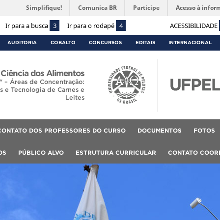
Simplifique!
Comunica BR
Participe
Acesso à infor
Ir para a busca
3
Ir para o rodapé
4
ACESSIBILIDADE
AUDITORIA
COBALTO
CONCURSOS
EDITAIS
INTERNACIONAL
Ciência dos Alimentos
" – Áreas de Concentração:
as e Tecnologia de Carnes e
Leites
CONTATO DOS PROFESSORES DO CURSO
DOCUMENTOS
FOTOS
OS
PÚBLICO ALVO
ESTRUTURA CURRICULAR
CONTATO COOR