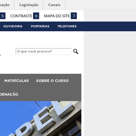
mação
Legislação
Canais
5
CONTRASTE
6
MAPA DO SITE
7
OUVIDORIA
PORTARIAS
TELEFONES
MATRÍCULAS
SOBRE O CURSO
DENAÇÃO