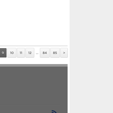
9
10
11
12
…
84
85
>