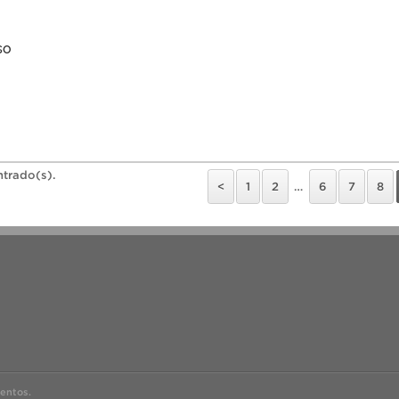
so
ntrado(s).
<
1
2
…
6
7
8
entos.