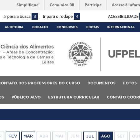
Simplifique!
Comunica BR
Participe
Acesso à infor
Ir para a busca
3
Ir para o rodapé
4
ACESSIBILIDADE
AUDITORIA
COBALTO
CONCURSOS
EDITAIS
INTERNACIONAL
Ciência dos Alimentos
" – Áreas de Concentração:
as e Tecnologia de Carnes e
Leites
CONTATO DOS PROFESSORES DO CURSO
DOCUMENTOS
FOTOS
OS
PÚBLICO ALVO
ESTRUTURA CURRICULAR
CONTATO COOR
N
FEV
MAR
ABR
MAI
JUN
JUL
AGO
SET
OU