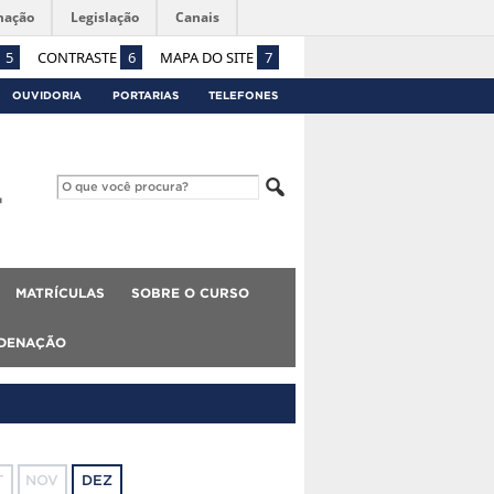
mação
Legislação
Canais
5
CONTRASTE
6
MAPA DO SITE
7
OUVIDORIA
PORTARIAS
TELEFONES
MATRÍCULAS
SOBRE O CURSO
DENAÇÃO
T
NOV
DEZ