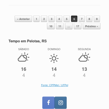
Navegação de posts
« Anterior
1
2
3
4
5
6
7
8
9
10
11
…
17
Próximo »
Tempo em Pelotas, RS
SÁBADO
DOMINGO
SEGUNDA
16
14
13
4
4
4
Fonte: CPPMet / UFPel