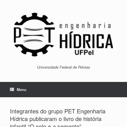
Skip
to
content
Universidade Federal de Pelotas
Menu
Integrantes do grupo PET Engenharia
Hídrica publicaram o livro de história
infantil “O solo e a semente”