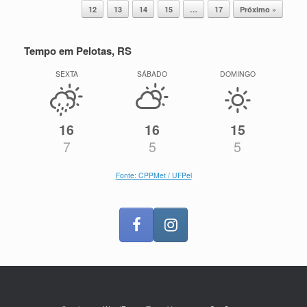
12
13
14
15
…
17
Próximo »
Tempo em Pelotas, RS
SEXTA
SÁBADO
DOMINGO
16
16
15
7
5
5
Fonte: CPPMet / UFPel