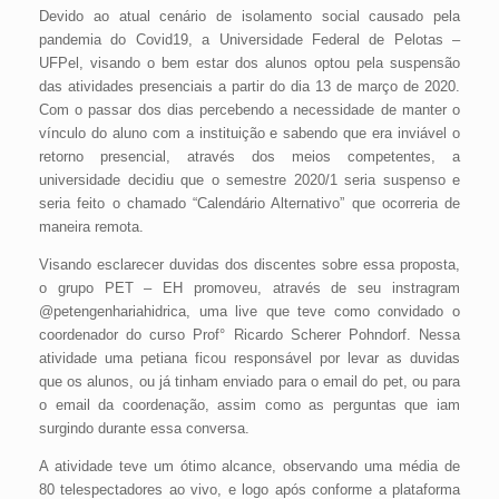
Devido ao atual cenário de isolamento social causado pela
pandemia do Covid19, a Universidade Federal de Pelotas –
UFPel, visando o bem estar dos alunos optou pela suspensão
das atividades presenciais a partir do dia 13 de março de 2020.
Com o passar dos dias percebendo a necessidade de manter o
vínculo do aluno com a instituição e sabendo que era inviável o
retorno presencial, através dos meios competentes, a
universidade decidiu que o semestre 2020/1 seria suspenso e
seria feito o chamado “Calendário Alternativo” que ocorreria de
maneira remota.
Visando esclarecer duvidas dos discentes sobre essa proposta,
o grupo PET – EH promoveu, através de seu instragram
@petengenhariahidrica, uma live que teve como convidado o
coordenador do curso Prof° Ricardo Scherer Pohndorf. Nessa
atividade uma petiana ficou responsável por levar as duvidas
que os alunos, ou já tinham enviado para o email do pet, ou para
o email da coordenação, assim como as perguntas que iam
surgindo durante essa conversa.
A atividade teve um ótimo alcance, observando uma média de
80 telespectadores ao vivo, e logo após conforme a plataforma